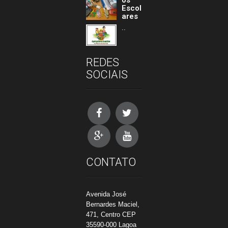
Escol
ares
..
REDES
SOCIAIS
CONTATO
Avenida José
Bernardes Maciel,
471, Centro CEP
35590-000 Lagoa