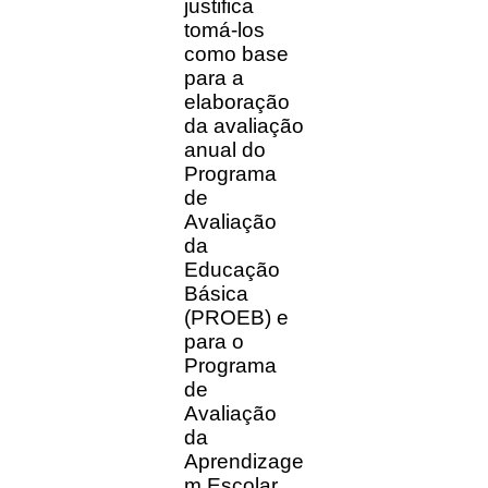
justifica
tomá-los
como base
para a
elaboração
da avaliação
anual do
Programa
de
Avaliação
da
Educação
Básica
(PROEB) e
para o
Programa
de
Avaliação
da
Aprendizage
m Escolar