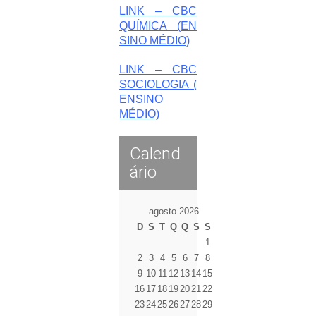
LINK – CBC
QUÍMICA (EN
SINO MÉDIO)
LINK – CBC
SOCIOLOGIA (
ENSINO
MÉDIO)
Calend
ário
agosto 2026
D
S
T
Q
Q
S
S
1
2
3
4
5
6
7
8
9
10
11
12
13
14
15
16
17
18
19
20
21
22
23
24
25
26
27
28
29