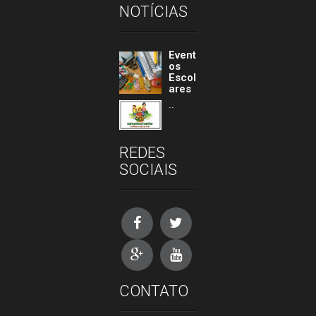
NOTÍCIAS
Event
os
Escol
ares
..
REDES
SOCIAIS
CONTATO